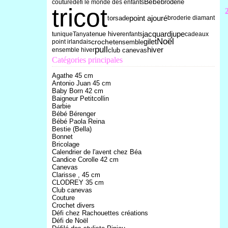
Bébé
broderie
couture
défi le monde des enfants
tricot
point ajouré
torsade
broderie diamant
tenue hiver
jacquard
jupe
tunique
Tanya
enfants
cadeaux
Noël
gilet
crochet
ensemble
point irlandais
pull
hiver
club canevas
ensemble hiver
Catégories principales
Agathe 45 cm
Antonio Juan 45 cm
Baby Born 42 cm
Baigneur Petitcollin
Barbie
Bébé Bérenger
Bébé Paola Reina
Bestie (Bella)
Bonnet
Bricolage
Calendrier de l'avent chez Béa
Candice Corolle 42 cm
Canevas
Clarisse , 45 cm
CLODREY 35 cm
Club canevas
Couture
Crochet divers
Défi chez Rachouettes créations
Défi de Noël