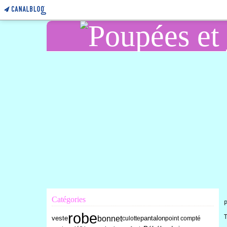
Catégories
robe
T
bonnet
veste
culotte
pantalon
point compté