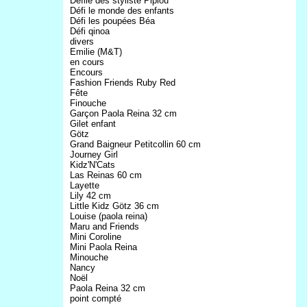
Défilé des styliste Pipiou
Défi le monde des enfants
Défi les poupées Béa
Défi qinoa
divers
Emilie (M&T)
en cours
Encours
Fashion Friends Ruby Red
Fête
Finouche
Garçon Paola Reina 32 cm
Gilet enfant
Götz
Grand Baigneur Petitcollin 60 cm
Journey Girl
Kidz'N'Cats
Las Reinas 60 cm
Layette
Lily 42 cm
Little Kidz Götz 36 cm
Louise (paola reina)
Maru and Friends
Mini Coroline
Mini Paola Reina
Minouche
Nancy
Noël
Paola Reina 32 cm
point compté