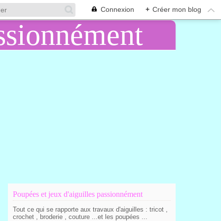
Connexion
+
Créer mon blog
Poupées et jeux d'aiguilles passionnément
Tout ce qui se rapporte aux travaux d'aiguilles : tricot ,
crochet , broderie , couture ...et les poupées ...