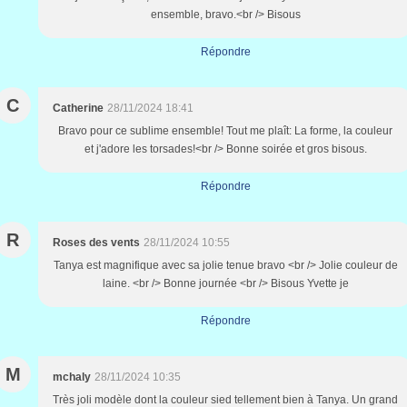
ensemble, bravo.<br /> Bisous
Répondre
C
Catherine
28/11/2024 18:41
Bravo pour ce sublime ensemble! Tout me plaît: La forme, la couleur
et j'adore les torsades!<br /> Bonne soirée et gros bisous.
Répondre
R
Roses des vents
28/11/2024 10:55
Tanya est magnifique avec sa jolie tenue bravo <br /> Jolie couleur de
laine. <br /> Bonne journée <br /> Bisous Yvette je
Répondre
M
mchaly
28/11/2024 10:35
Très joli modèle dont la couleur sied tellement bien à Tanya. Un grand