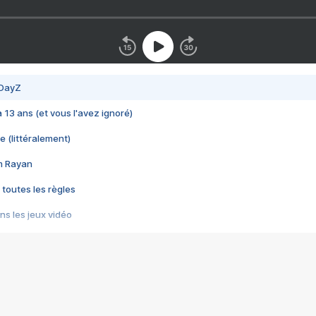
 DayZ
 a 13 ans (et vous l'avez ignoré)
e (littéralement)
im Rayan
 toutes les règles
s les jeux vidéo
us choquant de Rockstar ? - Le scandale BULLY
e plus moche de Steam
du RÊVE tourne au CAUCHEMAR