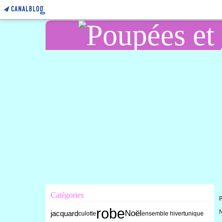
Catégories
robe
Noël
jacquard
culotte
ensemble hiver
tunique