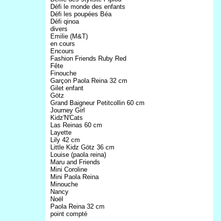
Défi le monde des enfants
Défi les poupées Béa
Défi qinoa
divers
Emilie (M&T)
en cours
Encours
Fashion Friends Ruby Red
Fête
Finouche
Garçon Paola Reina 32 cm
Gilet enfant
Götz
Grand Baigneur Petitcollin 60 cm
Journey Girl
Kidz'N'Cats
Las Reinas 60 cm
Layette
Lily 42 cm
Little Kidz Götz 36 cm
Louise (paola reina)
Maru and Friends
Mini Coroline
Mini Paola Reina
Minouche
Nancy
Noël
Paola Reina 32 cm
point compté