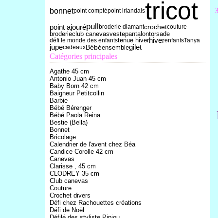
tricot
bonnet
point compté
point irlandais
pull
point ajouré
crochet
broderie diamant
couture
broderie
club canevas
torsade
veste
pantalon
tenue hiver
hiver
défi le monde des enfants
enfants
Tanya
Bébé
jupe
gilet
ensemble
cadeaux
Catégories principales
Agathe 45 cm
Antonio Juan 45 cm
Baby Born 42 cm
Baigneur Petitcollin
Barbie
Bébé Bérenger
Bébé Paola Reina
Bestie (Bella)
Bonnet
Bricolage
Calendrier de l'avent chez Béa
Candice Corolle 42 cm
Canevas
Clarisse , 45 cm
CLODREY 35 cm
Club canevas
Couture
Crochet divers
Défi chez Rachouettes créations
Défi de Noël
Défilé des styliste Pipiou