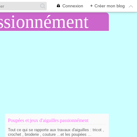
Connexion
+
Créer mon blog
Poupées et jeux d'aiguilles passionnément
Tout ce qui se rapporte aux travaux d'aiguilles : tricot ,
crochet , broderie , couture ...et les poupées ...