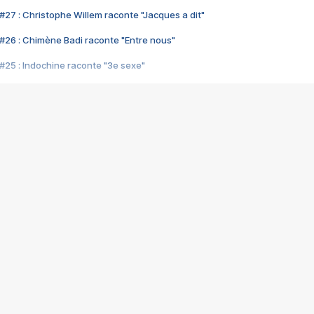
#27 : Christophe Willem raconte "Jacques a dit"
#26 : Chimène Badi raconte "Entre nous"
#25 : Indochine raconte "3e sexe"
#24 : Zaho raconte "C'est chelou"
#23 : Patrick Bruel raconte "Au café des délices"
#22 : Kyo raconte "Le chemin"
#21 : Nolwenn Leroy raconte "Cassé"
#20 : Patrick Hernandez raconte "Born to be alive"
#19 : Lorie raconte "Près de moi"
#18 : Michael Jones raconte "A nos actes manqués" (avec Jean-Jacque
#17 : Khaled raconte "Aïcha"
#16 : Corneille raconte "Parce qu'on vient de loin"