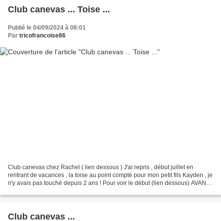
Club canevas ... Toise ...
Publié le 04/09/2024 à 08:01
Par
tricofrancoise86
Club canevas chez Rachel ( lien dessous ) J'ai repris , début juillet en
rentrant de vacances , la toise au point compté pour mon petit fils Kayden , je
n'y avais pas touché depuis 2 ans ! Pour voir le début (lien dessous) AVANT
APRES J'avais commencé...
Club canevas ...