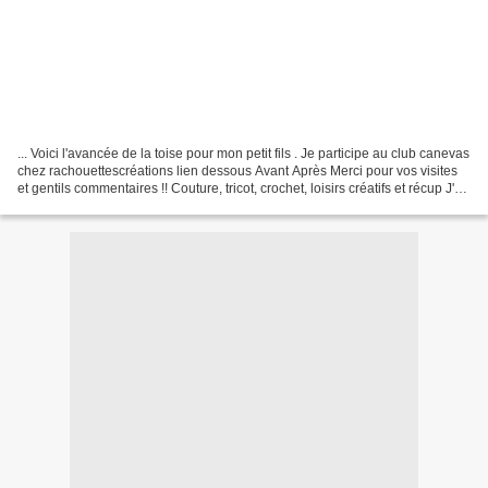
... Voici l'avancée de la toise pour mon petit fils . Je participe au club canevas
chez rachouettescréations lien dessous Avant Après Merci pour vos visites
et gentils commentaires !! Couture, tricot, crochet, loisirs créatifs et récup J'ai
repris la...