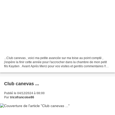
...Club canevas , voici ma petite avancée sur ma toise au point compté ,
j'espère la finir cette année pour l'accrocher dans la chambre de mon petit
fils Kayden . Avant Après Merci pour vos visites et gentils commentaires !!
Couture, tricot, crochet,...
Club canevas ...
Publié le 04/12/2024 à 08:00
Par
tricofrancoise86