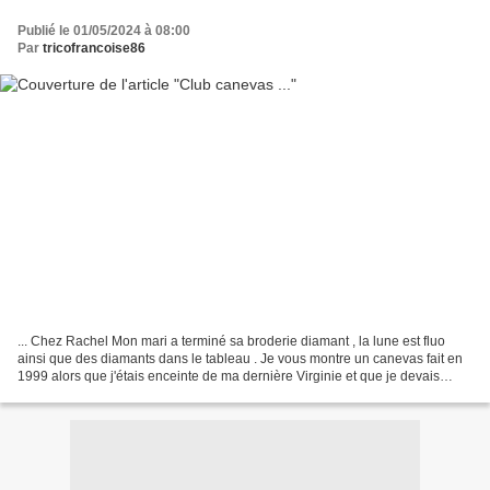
Publié le 01/05/2024 à 08:00
Par
tricofrancoise86
... Chez Rachel Mon mari a terminé sa broderie diamant , la lune est fluo
ainsi que des diamants dans le tableau . Je vous montre un canevas fait en
1999 alors que j'étais enceinte de ma dernière Virginie et que je devais
rester au repos . Bienvenue à...