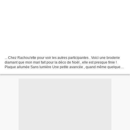
... Chez Rachou'ette pour voir les autres participantes . Voici une broderie
diamant que mon mari fait pour la déco de Noël , elle est presque finie !
Plaque allumée Sans lumière Une petite avancée , quand même quelques
heures sur mon point compté Avant...