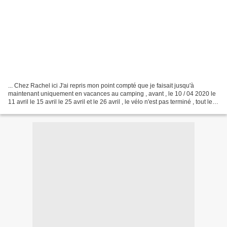
... Chez Rachel ici J'ai repris mon point compté que je faisait jusqu'à
maintenant uniquement en vacances au camping , avant , le 10 / 04 2020 le
11 avril le 15 avril le 25 avril et le 26 avril , le vélo n'est pas terminé , tout le
point arrière à faire...