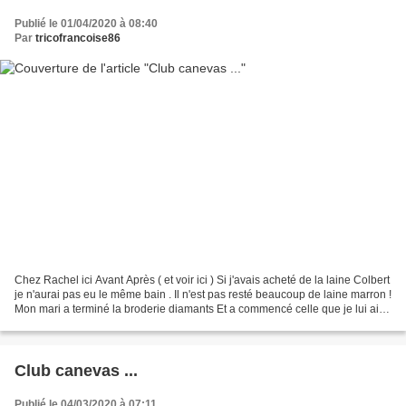
Publié le 01/04/2020 à 08:40
Par
tricofrancoise86
Chez Rachel ici Avant Après ( et voir ici ) Si j'avais acheté de la laine Colbert
je n'aurai pas eu le même bain . Il n'est pas resté beaucoup de laine marron !
Mon mari a terminé la broderie diamants Et a commencé celle que je lui ai
offerte pour son...
Club canevas ...
Publié le 04/03/2020 à 07:11