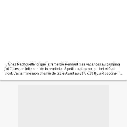
... Chez Rachouette ici que je remercie Pendant mes vacances au camping
j'ai fait essentiellement de la broderie , 3 petites robes au crochet et 2 au
tricot. J'ai terminé mon chemin de table Avant au 01/07/19 Il y a 4 coccinelles
Avant , là où j'en suis...