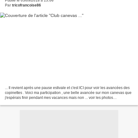
Publié le 05/09/2018 à 15:06
Par
tricofrancoise86
... Il revient après une pause estivale et c'est ICI pour voir les avancées des
copinettes . Voici ma participation , une belle avancée sur mon canevas que
j'espérais finir pendant mes vacances mais non ... voir les photos
précédentes ICI. J'ai très peu...