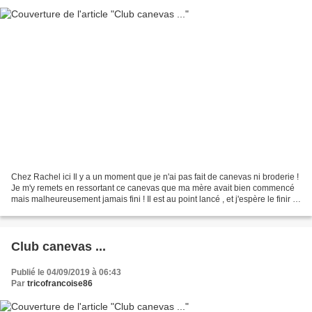
Chez Rachel ici Il y a un moment que je n'ai pas fait de canevas ni broderie !
Je m'y remets en ressortant ce canevas que ma mère avait bien commencé
mais malheureusement jamais fini ! Il est au point lancé , et j'espère le finir !
J'en ai fait dimanche...
Club canevas ...
Publié le 04/09/2019 à 06:43
Par
tricofrancoise86