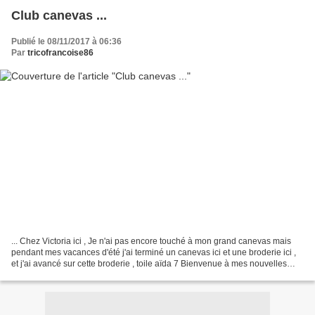
Club canevas ...
Publié le 08/11/2017 à 06:36
Par
tricofrancoise86
... Chez Victoria ici , Je n'ai pas encore touché à mon grand canevas mais
pendant mes vacances d'été j'ai terminé un canevas ici et une broderie ici ,
et j'ai avancé sur cette broderie , toile aïda 7 Bienvenue à mes nouvelles
abonnées ! Merci pour vos...