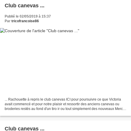
Club canevas ...
Publié le 02/05/2019 à 15:37
Par
tricofrancoise86
... Rachouette à repris le club canevas ICI pour poursuivre ce que Victoria
avait commencé et pour notre plaisir et ressortir des anciens canevas ou
broderies restés au fond d'un tiro ir ou tout simplement des nouveaux Merci
Rachel ! J'avais cette broderie...
Club canevas ...