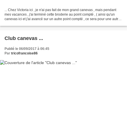
... Chez Victoria ici , je n'ai pas fait de mon grand canevas , mais pendant
mes vacances , j'ai terminé cette broderie au point compté , ( ainsi qu'un
canevas ici et j'ai avancé sur un autre point compté , ce sera pour une autre
fois ! ) Cette broderie...
Club canevas ...
Publié le 06/09/2017 à 06:45
Par
tricofrancoise86