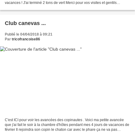
vacances ! J'ai terminé 2 tons de vert Merci pour vos visites et gentils
commentaires !
Club canevas ...
Publié le 04/04/2018 à 09:21
Par
tricofrancoise86
C'est ICI pour voir les avancées des copinautes . Voici ma petite avancée
que j'ai fait le soir à la chambre d'hôtes pendant mes 4 jours de vacances de
février Il rejoindra son copin le chaton car avec le phare ça ne va pas
ensemble ! Et j'ai un autre...