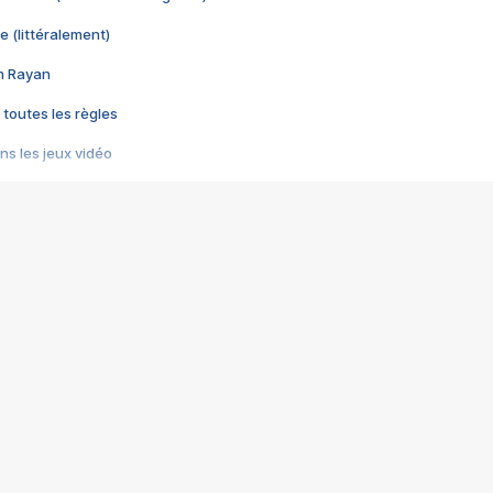
e (littéralement)
im Rayan
 toutes les règles
s les jeux vidéo
us choquant de Rockstar ? - Le scandale BULLY
e plus moche de Steam
du RÊVE tourne au CAUCHEMAR
pendant 8 heures
it… à tort
umiliés par un jeu vidéo
ire - Final Fantasy 8
ti un empire - Age of Empires