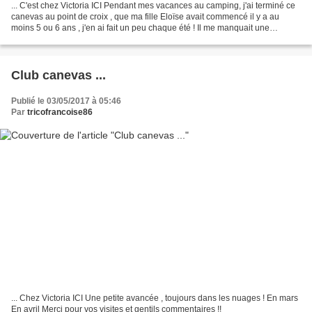
... C'est chez Victoria ICI Pendant mes vacances au camping, j'ai terminé ce
canevas au point de croix , que ma fille Eloïse avait commencé il y a au
moins 5 ou 6 ans , j'en ai fait un peu chaque été ! Il me manquait une
aiguillée de fil mauve pour finir...
Club canevas ...
Publié le 03/05/2017 à 05:46
Par
tricofrancoise86
... Chez Victoria ICI Une petite avancée , toujours dans les nuages ! En mars
En avril Merci pour vos visites et gentils commentaires !!