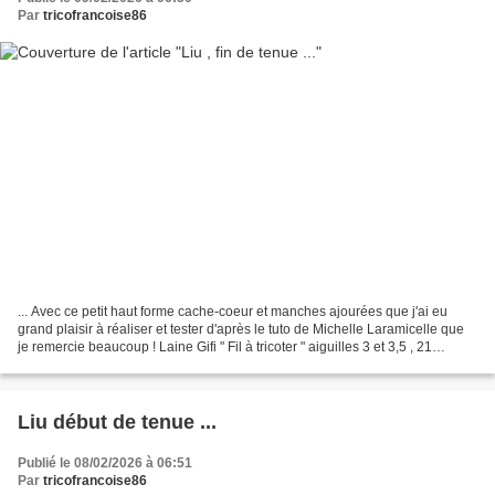
Par
tricofrancoise86
... Avec ce petit haut forme cache-coeur et manches ajourées que j'ai eu
grand plaisir à réaliser et tester d'après le tuto de Michelle Laramicelle que
je remercie beaucoup ! Laine Gifi " Fil à tricoter " aiguilles 3 et 3,5 , 21
mailles/10 cm. Merci beaucoup...
Liu début de tenue ...
Publié le 08/02/2026 à 06:51
Par
tricofrancoise86