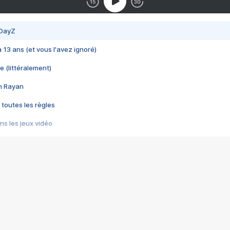
 DayZ
 a 13 ans (et vous l'avez ignoré)
e (littéralement)
im Rayan
 toutes les règles
s les jeux vidéo
us choquant de Rockstar ? - Le scandale BULLY
e plus moche de Steam
du RÊVE tourne au CAUCHEMAR
pendant 8 heures
it… à tort