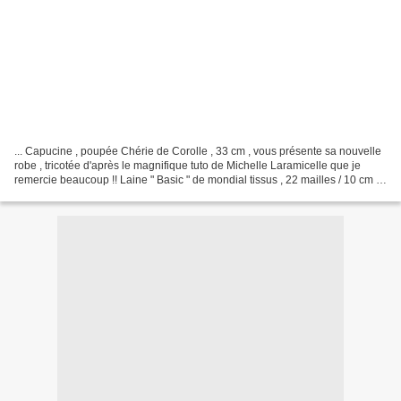
... Capucine , poupée Chérie de Corolle , 33 cm , vous présente sa nouvelle
robe , tricotée d'après le magnifique tuto de Michelle Laramicelle que je
remercie beaucoup !! Laine " Basic " de mondial tissus , 22 mailles / 10 cm ,
aiguilles 3,5 . Merci beaucoup...