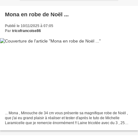
Mona en robe de Noël ...
Publié le 10/11/2025 à 07:05
Par
tricofrancoise86
... Mona , Minouche de 34 cm vous présente sa magnifique robe de Noël ,
que j'ai eu grand plaisir à réaliser et tester d'après le tuto de Michelle
Laramicelle que je remercie énormément !! Laine tricotée avec du 3 , 25
mailles / 10 cm . Merci beaucoup...