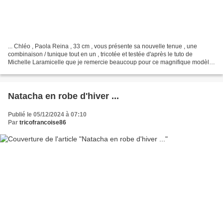
... Chléo , Paola Reina , 33 cm , vous présente sa nouvelle tenue , une
combinaison / tunique tout en un , tricotée et testée d'après le tuto de
Michelle Laramicelle que je remercie beaucoup pour ce magnifique modèle
que j'ai eu grand plaisir à réaliser...
Natacha en robe d'hiver ...
Publié le 05/12/2024 à 07:10
Par
tricofrancoise86