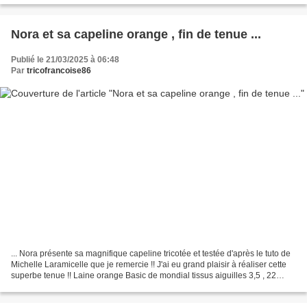
Nora et sa capeline orange , fin de tenue ...
Publié le 21/03/2025 à 06:48
Par
tricofrancoise86
... Nora présente sa magnifique capeline tricotée et testée d'après le tuto de
Michelle Laramicelle que je remercie !! J'ai eu grand plaisir à réaliser cette
superbe tenue !! Laine orange Basic de mondial tissus aiguilles 3,5 , 22
mailles/10 cm Merci...