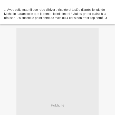
... Avec cette magnifique robe d'hiver , tricotée et testée d'après le tuto de
Michelle Laramicelle que je remercie infiniment !! J'ai eu grand plaisir à la
réaliser ! J'ai tricoté le point entrelac avec du 4 car sinon c'est trop serré . Je
n'avais pas...
Publicité