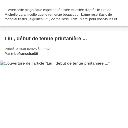
... Avec cette magnifique capeline réalisée et testée d'après le tuto de
Michelle Laramicelle que je remercie beaucoup ! Laine rose Basic de
mondial tissus , aiguilles 3,5 , 22 mailles/10 cm . Merci pour vos visites et
gentils commentaires !! tutos tricot...
Liu , début de tenue printanière ...
Publié le 16/03/2025 à 06:52
Par
tricofrancoise86