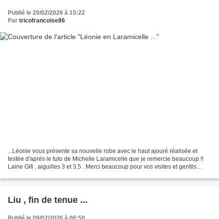
Publié le 20/02/2026 à 15:22
Par
tricofrancoise86
...Léonie vous présente sa nouvelle robe avec le haut ajouré réalisée et
testée d'après le tuto de Michelle Laramicelle que je remercie beaucoup !!
Laine Gifi , aiguilles 3 et 3,5 . Merci beaucoup pour vos visites et gentils
commentaires !! Ma Paola reina...
Liu , fin de tenue ...
Publié le 09/02/2026 à 06:50