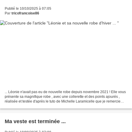
Publié le 10/10/2025 à 07:05
Par
tricofrancoise86
... Léonie n'avait pas eu de nouvelle robe depuis novembre 2021 ! Elle vous
présente sa magnifique robe , avec une collerette et des points ajourés ,
réalisée et testée d'après le tuto de Michelle Laramicelle que je remercie
beaucoup !! " Fil à tricoter...
Ma veste est terminée ...