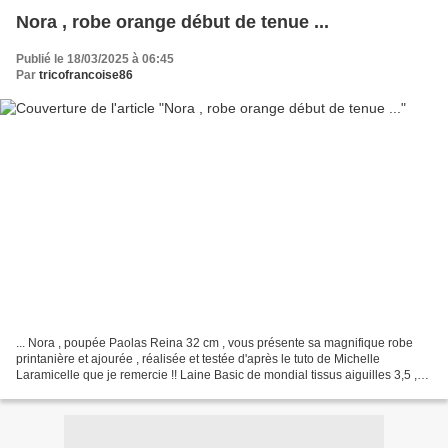
Nora , robe orange début de tenue ...
Publié le 18/03/2025 à 06:45
Par
tricofrancoise86
... Nora , poupée Paolas Reina 32 cm , vous présente sa magnifique robe
printanière et ajourée , réalisée et testée d'après le tuto de Michelle
Laramicelle que je remercie !! Laine Basic de mondial tissus aiguilles 3,5 ,
22 mailles/10 cm Merci pour vos...