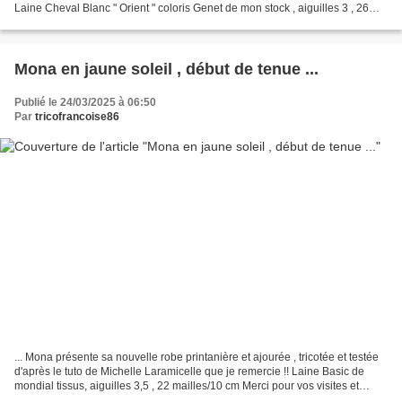
Laine Cheval Blanc " Orient " coloris Genet de mon stock , aiguilles 3 , 26
mailles pour 10 cm Bienvenue...
Mona en jaune soleil , début de tenue ...
Publié le 24/03/2025 à 06:50
Par
tricofrancoise86
... Mona présente sa nouvelle robe printanière et ajourée , tricotée et testée
d'après le tuto de Michelle Laramicelle que je remercie !! Laine Basic de
mondial tissus, aiguilles 3,5 , 22 mailles/10 cm Merci pour vos visites et
gentils commentaires !! tutos...