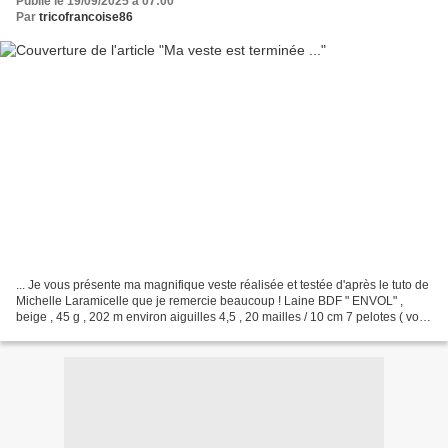
Publié le 19/09/2025 à 07:00
Par
tricofrancoise86
... Je vous présente ma magnifique veste réalisée et testée d'après le tuto de
Michelle Laramicelle que je remercie beaucoup ! Laine BDF " ENVOL" ,
beige , 45 g , 202 m environ aiguilles 4,5 , 20 mailles / 10 cm 7 pelotes ( voir
le poids chez Michelle...