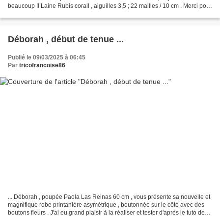
beaucoup !! Laine Rubis corail , aiguilles 3,5 ; 22 mailles / 10 cm . Merci pour
vos visites et gentils...
Déborah , début de tenue ...
Publié le 09/03/2025 à 06:45
Par
tricofrancoise86
... Déborah , poupée Paola Las Reinas 60 cm , vous présente sa nouvelle et
magnifique robe printanière asymétrique , boutonnée sur le côté avec des
boutons fleurs . J'ai eu grand plaisir à la réaliser et tester d'après le tuto de