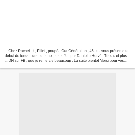
... Chez Rachel ici , Elliet , poupée Our Génération , 46 cm, vous présente un
début de tenue , une tunique , tuto offert par Danielle Hervé , Tricots et plus
... DH sur FB , que je remercie beaucoup . La suite bientôt Merci pour vos
visites et gentils...