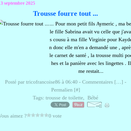
13 septembre 2025
Trousse fourre tout ...
... Pour mon petit fils Aymeric , ma be
le fille Sabrina avait vu celle que j'ava
s cousu à ma fille Virginie pour Kayd
n donc elle m'en a demandé une , aprè
le carnet de santé , la trousse multi po
hes et la panière avec les lingettes . Il
me restait...
Posté par tricofrancoise86 à 06:40 -
Commentaires [
…
]
-
Permalien [
#
]
Tags:
trousse de toilette
,
Bébé
Vous aimez ?
0 vote