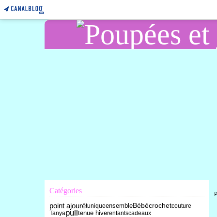
Catégories
point ajouré
Bébé
ensemble
crochet
tunique
couture
pull
tenue hiver
Tanya
enfants
cadeaux