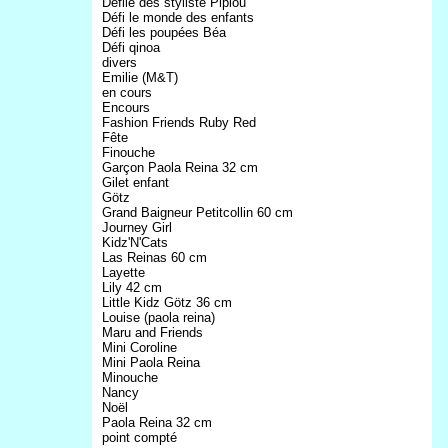
Défilé des styliste Pipiou
Défi le monde des enfants
Défi les poupées Béa
Défi qinoa
divers
Emilie (M&T)
en cours
Encours
Fashion Friends Ruby Red
Fête
Finouche
Garçon Paola Reina 32 cm
Gilet enfant
Götz
Grand Baigneur Petitcollin 60 cm
Journey Girl
Kidz'N'Cats
Las Reinas 60 cm
Layette
Lily 42 cm
Little Kidz Götz 36 cm
Louise (paola reina)
Maru and Friends
Mini Coroline
Mini Paola Reina
Minouche
Nancy
Noël
Paola Reina 32 cm
point compté