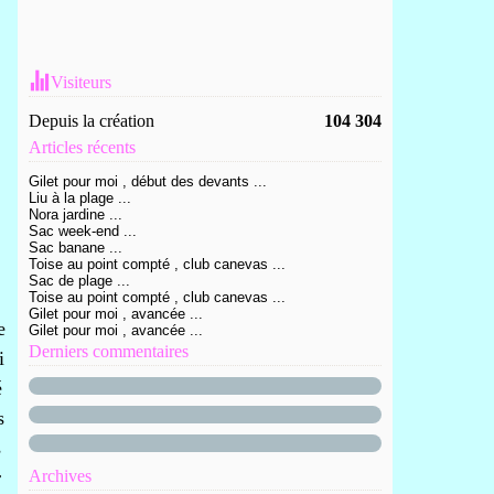
Visiteurs
Depuis la création
104 304
Articles récents
Gilet pour moi , début des devants ...
Liu à la plage ...
Nora jardine ...
Sac week-end ...
Sac banane ...
Toise au point compté , club canevas ...
Sac de plage ...
Toise au point compté , club canevas ...
Gilet pour moi , avancée ...
e
Gilet pour moi , avancée ...
Derniers commentaires
i
é
s
s
r
Archives