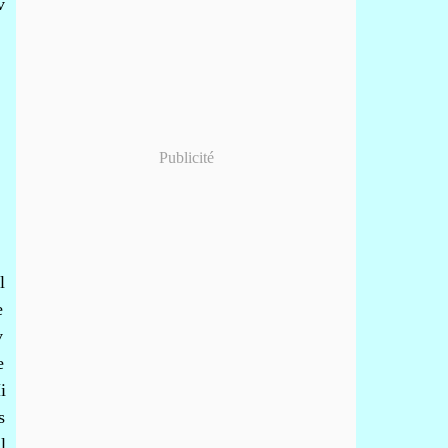
v
Publicité
l
e
v
e
i
s
l