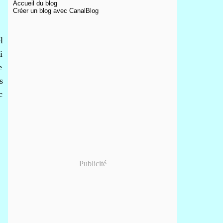
Accueil du blog
Créer un blog avec CanalBlog
l
i
e
s
c
Publicité