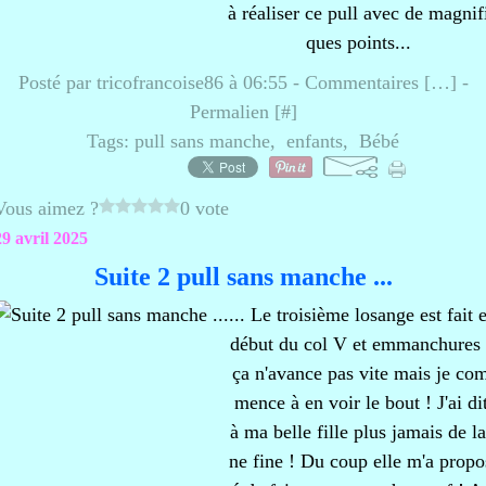
à réaliser ce pull avec de magnif
ques points...
Posté par tricofrancoise86 à 06:55 -
Commentaires [
…
]
-
Permalien [
#
]
Tags:
pull sans manche
,
enfants
,
Bébé
Vous aimez ?
0 vote
29 avril 2025
Suite 2 pull sans manche ...
... Le troisième losange est fait e
début du col V et emmanchures 
ça n'avance pas vite mais je co
mence à en voir le bout ! J'ai di
à ma belle fille plus jamais de la
ne fine ! Du coup elle m'a propo