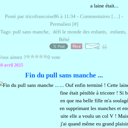
a laine était...
Posté par tricofrancoise86 à 11:34 -
Commentaires [
…
]
-
Permalien [
#
]
Tags:
pull sans manche
,
défi le monde des enfants
,
enfants
,
Bébé
Vous aimez ?
0 vote
30 avril 2025
Fin du pull sans manche ...
... Ouf enfin terminé ! Cette lain
fine était pénible à tricoter ! Si b
en que ma belle fille m'a soulag
en supprimant les manches et en
uite elle a voulu un col V ! Mai
j'ai quand même eu grand plaisi