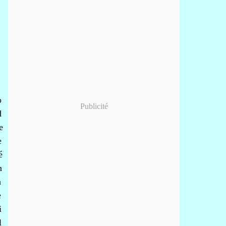
o
Publicité
d
e
e
é
m
n
e
i
l