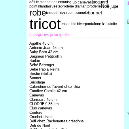
jacquard
club canevas
défi le monde des enfants
Noël
broderie
jupe
point irlandais
veste
broderie diamant
robe
bonnet
hiver
torsade
point compté
tricot
gilet
ensemble hiver
pantalon
culotte
Catégories principales
Agathe 45 cm
Antonio Juan 45 cm
Baby Born 42 cm
Baigneur Petitcollin
Barbie
Bébé Bérenger
Bébé Paola Reina
Bestie (Bella)
Bonnet
Bricolage
Calendrier de l'avent chez Béa
Candice Corolle 42 cm
Canevas
Clarisse , 45 cm
CLODREY 35 cm
Club canevas
Couture
Crochet divers
Défi chez Rachouettes créations
Défi de Noël