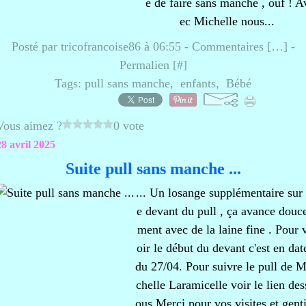
é de faire sans manche , ouf ! A
ec Michelle nous...
Posté par tricofrancoise86 à 06:55 -
Commentaires [
…
]
-
Permalien [
#
]
Tags:
pull sans manche
,
enfants
,
Bébé
Vous aimez ?
0 vote
28 avril 2025
Suite pull sans manche ...
... Un losange supplémentaire sur 
e devant du pull , ça avance douc
ment avec de la laine fine . Pour 
oir le début du devant c'est en dat
du 27/04. Pour suivre le pull de M
chelle Laramicelle voir le lien des
ous Merci pour vos visites et genti