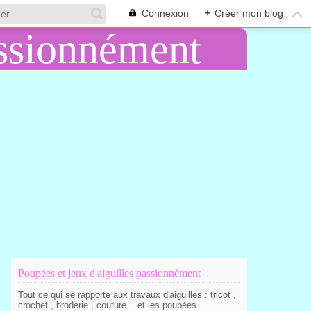
Connexion
+
Créer mon blog
Poupées et jeux d'aiguilles passionnément
Tout ce qui se rapporte aux travaux d'aiguilles : tricot ,
crochet , broderie , couture ...et les poupées ...